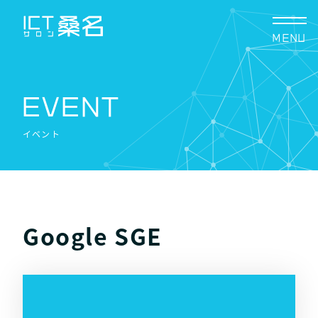
Skip
to
content
EVENT
イベント
Google SGE